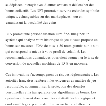
se déplacer, interagir avec d’autres avatars et déclencher des
bonus collectifs. Les NFT pourraient servir à créer des symboles
uniques, échangeables sur des marketplaces, tout en
garantissant la traçabilité des gains.
L’IA promet une personnalisation ultra‑fine. Imaginez un
système qui analyse votre historique de jeu et vous propose un
bonus sur‑mesure : 150 % de mise + 30 tours gratuits sur le slot
qui correspond le mieux à votre profil de volatilité. Les
recommandations dynamiques pourraient augmenter le taux de
conversion de nouvelles machines de 15 % en moyenne.
Ces innovations s’accompagnent de risques réglementaires. Les
autorités françaises renforcent les exigences en matière de jeu
responsable, notamment sur la protection des données
personnelles et la transparence des algorithmes de bonus. Les
opérateurs devront donc concilier créativité technologique et
conformité légale pour rester des casino fiable et attractifs.