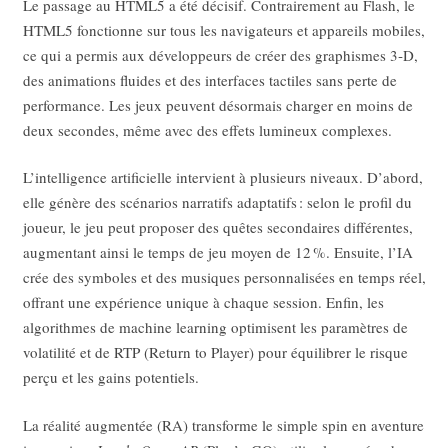
Le passage au HTML5 a été décisif. Contrairement au Flash, le
HTML5 fonctionne sur tous les navigateurs et appareils mobiles,
ce qui a permis aux développeurs de créer des graphismes 3‑D,
des animations fluides et des interfaces tactiles sans perte de
performance. Les jeux peuvent désormais charger en moins de
deux secondes, même avec des effets lumineux complexes.
L’intelligence artificielle intervient à plusieurs niveaux. D’abord,
elle génère des scénarios narratifs adaptatifs : selon le profil du
joueur, le jeu peut proposer des quêtes secondaires différentes,
augmentant ainsi le temps de jeu moyen de 12 %. Ensuite, l’IA
crée des symboles et des musiques personnalisées en temps réel,
offrant une expérience unique à chaque session. Enfin, les
algorithmes de machine learning optimisent les paramètres de
volatilité et de RTP (Return to Player) pour équilibrer le risque
perçu et les gains potentiels.
La réalité augmentée (RA) transforme le simple spin en aventure