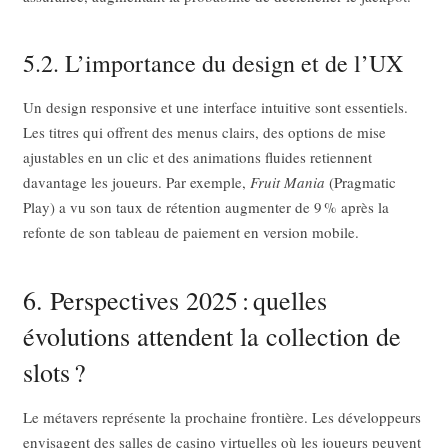
5.2. L’importance du design et de l’UX
Un design responsive et une interface intuitive sont essentiels.
Les titres qui offrent des menus clairs, des options de mise
ajustables en un clic et des animations fluides retiennent
davantage les joueurs. Par exemple,
Fruit Mania
(Pragmatic
Play) a vu son taux de rétention augmenter de 9 % après la
refonte de son tableau de paiement en version mobile.
6. Perspectives 2025 : quelles
évolutions attendent la collection de
slots ?
Le métavers représente la prochaine frontière. Les développeurs
envisagent des salles de casino virtuelles où les joueurs peuvent