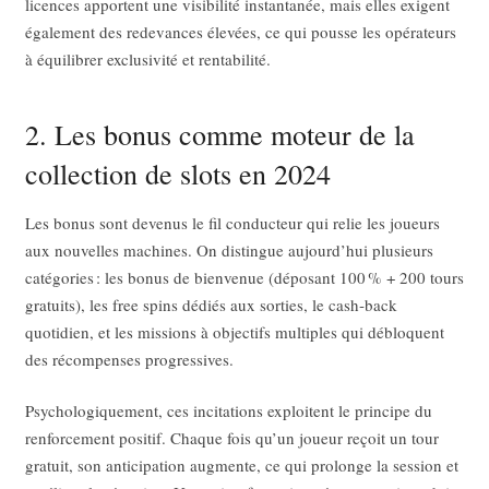
licences apportent une visibilité instantanée, mais elles exigent
également des redevances élevées, ce qui pousse les opérateurs
à équilibrer exclusivité et rentabilité.
2. Les bonus comme moteur de la
collection de slots en 2024
Les bonus sont devenus le fil conducteur qui relie les joueurs
aux nouvelles machines. On distingue aujourd’hui plusieurs
catégories : les bonus de bienvenue (déposant 100 % + 200 tours
gratuits), les free spins dédiés aux sorties, le cash‑back
quotidien, et les missions à objectifs multiples qui débloquent
des récompenses progressives.
Psychologiquement, ces incitations exploitent le principe du
renforcement positif. Chaque fois qu’un joueur reçoit un tour
gratuit, son anticipation augmente, ce qui prolonge la session et