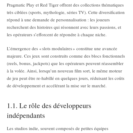
Pragmatic Play et Red Tiger offrent des collections thématiques
très ciblées (sports, mythologie, séries TV). Cette diversification
répond à une demande de personnalisation : les joueurs
recherchent des histoires qui résonnent avec leurs passions, et
les opérateurs s’efforcent de répondre à chaque niche.
L’émergence des « slots modulaires » constitue une avancée
majeure. Ces jeux sont construits comme des blocs fonctionnels
(reels, bonus, jackpots) que les opérateurs peuvent réassembler
à la volée. Ainsi, lorsqu’un nouveau film sort, le même moteur
de jeu peut être re‑habillé en quelques jours, réduisant les coûts
de développement et accélérant la mise sur le marché.
1.1. Le rôle des développeurs
indépendants
Les studios indie, souvent composés de petites équipes