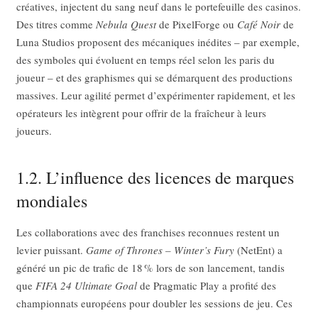
créatives, injectent du sang neuf dans le portefeuille des casinos.
Des titres comme
Nebula Quest
de PixelForge ou
Café Noir
de
Luna Studios proposent des mécaniques inédites – par exemple,
des symboles qui évoluent en temps réel selon les paris du
joueur – et des graphismes qui se démarquent des productions
massives. Leur agilité permet d’expérimenter rapidement, et les
opérateurs les intègrent pour offrir de la fraîcheur à leurs
joueurs.
1.2. L’influence des licences de marques
mondiales
Les collaborations avec des franchises reconnues restent un
levier puissant.
Game of Thrones – Winter’s Fury
(NetEnt) a
généré un pic de trafic de 18 % lors de son lancement, tandis
que
FIFA 24 Ultimate Goal
de Pragmatic Play a profité des
championnats européens pour doubler les sessions de jeu. Ces