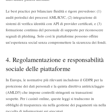
Le best practice per bilanciare fluidità e rigore prevedono: (1)
audit periodici dei processi AML/KYC, (2) integrazione di
sistemi di verifica identità con API di provider certificati, e (3)
formazione continua del personale di supporto per riconoscere
segnali di phishing. Solo così le piattaforme possono offrire
un’esperienza social senza compromettere la sicurezza dei fondi.
4. Regolamentazione e responsabilità
sociale delle piattaforme
In Europa, le normative più rilevanti includono il GDPR per la
protezione dei dati personali e la quinta direttiva antiriciclaggio
(AMLD5) che impone controlli stringenti su transazioni
sospette. Per i casinò online, queste leggi si traducono in
obblighi di trasparenza sia nella gestione dei pagamenti sia nella
raccolta di informazioni sui giocatori.