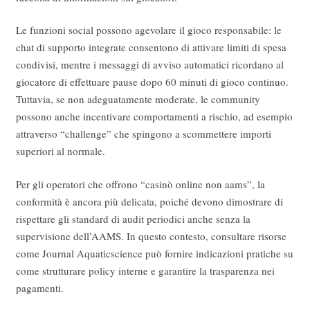
Le funzioni social possono agevolare il gioco responsabile: le
chat di supporto integrate consentono di attivare limiti di spesa
condivisi, mentre i messaggi di avviso automatici ricordano al
giocatore di effettuare pause dopo 60 minuti di gioco continuo.
Tuttavia, se non adeguatamente moderate, le community
possono anche incentivare comportamenti a rischio, ad esempio
attraverso “challenge” che spingono a scommettere importi
superiori al normale.
Per gli operatori che offrono “casinò online non aams”, la
conformità è ancora più delicata, poiché devono dimostrare di
rispettare gli standard di audit periodici anche senza la
supervisione dell’AAMS. In questo contesto, consultare risorse
come Journal Aquaticscience può fornire indicazioni pratiche su
come strutturare policy interne e garantire la trasparenza nei
pagamenti.