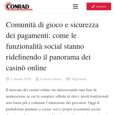
Anrufen
Comunità di gioco e sicurezza
dei pagamenti: come le
funzionalità social stanno
ridefinendo il panorama dei
casinò online
3. Januar 2026
Conrad-Admin
Allgemein
Il mercato dei casinò online sta attraversando una fase di
maturazione in cui la semplice offerta di slot e tavoli tradizionali
non basta più a catturare l’attenzione dei giocatori. Oggi le
piattaforme puntano a creare veri e propri ecosistemi social,