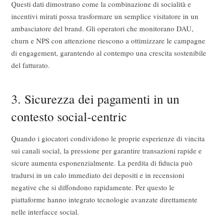
Questi dati dimostrano come la combinazione di socialità e
incentivi mirati possa trasformare un semplice visitatore in un
ambasciatore del brand. Gli operatori che monitorano DAU,
churn e NPS con attenzione riescono a ottimizzare le campagne
di engagement, garantendo al contempo una crescita sostenibile
del fatturato.
3. Sicurezza dei pagamenti in un
contesto social‑centric
Quando i giocatori condividono le proprie esperienze di vincita
sui canali social, la pressione per garantire transazioni rapide e
sicure aumenta esponenzialmente. La perdita di fiducia può
tradursi in un calo immediato dei depositi e in recensioni
negative che si diffondono rapidamente. Per questo le
piattaforme hanno integrato tecnologie avanzate direttamente
nelle interfacce social.