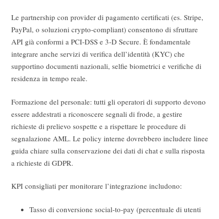
Le partnership con provider di pagamento certificati (es. Stripe,
PayPal, o soluzioni crypto‑compliant) consentono di sfruttare
API già conformi a PCI‑DSS e 3‑D Secure. È fondamentale
integrare anche servizi di verifica dell’identità (KYC) che
supportino documenti nazionali, selfie biometrici e verifiche di
residenza in tempo reale.
Formazione del personale: tutti gli operatori di supporto devono
essere addestrati a riconoscere segnali di frode, a gestire
richieste di prelievo sospette e a rispettare le procedure di
segnalazione AML. Le policy interne dovrebbero includere linee
guida chiare sulla conservazione dei dati di chat e sulla risposta
a richieste di GDPR.
KPI consigliati per monitorare l’integrazione includono:
Tasso di conversione social‑to‑pay (percentuale di utenti