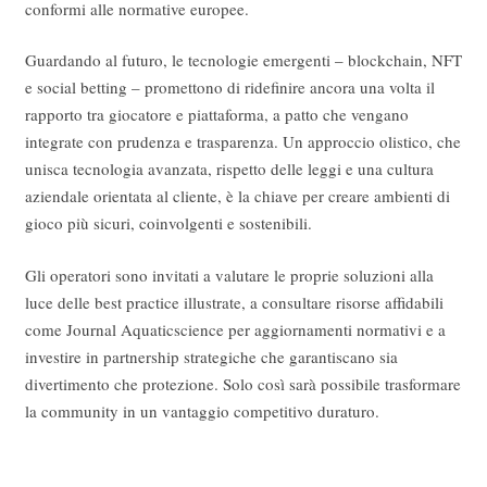
conformi alle normative europee.
Guardando al futuro, le tecnologie emergenti – blockchain, NFT
e social betting – promettono di ridefinire ancora una volta il
rapporto tra giocatore e piattaforma, a patto che vengano
integrate con prudenza e trasparenza. Un approccio olistico, che
unisca tecnologia avanzata, rispetto delle leggi e una cultura
aziendale orientata al cliente, è la chiave per creare ambienti di
gioco più sicuri, coinvolgenti e sostenibili.
Gli operatori sono invitati a valutare le proprie soluzioni alla
luce delle best practice illustrate, a consultare risorse affidabili
come Journal Aquaticscience per aggiornamenti normativi e a
investire in partnership strategiche che garantiscano sia
divertimento che protezione. Solo così sarà possibile trasformare
la community in un vantaggio competitivo duraturo.