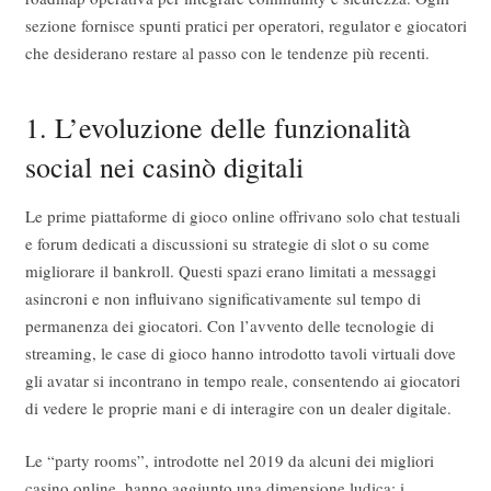
sezione fornisce spunti pratici per operatori, regulator e giocatori
che desiderano restare al passo con le tendenze più recenti.
1. L’evoluzione delle funzionalità
social nei casinò digitali
Le prime piattaforme di gioco online offrivano solo chat testuali
e forum dedicati a discussioni su strategie di slot o su come
migliorare il bankroll. Questi spazi erano limitati a messaggi
asincroni e non influivano significativamente sul tempo di
permanenza dei giocatori. Con l’avvento delle tecnologie di
streaming, le case di gioco hanno introdotto tavoli virtuali dove
gli avatar si incontrano in tempo reale, consentendo ai giocatori
di vedere le proprie mani e di interagire con un dealer digitale.
Le “party rooms”, introdotte nel 2019 da alcuni dei migliori
casino online, hanno aggiunto una dimensione ludica: i