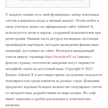
У каждого казино есть свой функционал, набор платежных
систем и варианты входа в личный аккаунт. Чтобы войти в
свою учетную запись на официальном сайте Admiral X,
используется логин и пароль, созданный пользователем при
регистрации. Нижняя часть ресурса посвящена логотипам
провайдеров-партнеров, методам проведения финансовых
операций, доступных на сайте. Используя выпадающий
список вверху страницы
https://newidea95.ru/
(иконка с
флагом страны), посетители заведения могут перевести
интерфейс клуба на доступный язык. Copyright © 2023
Казино Admiral X в настоящее время заслуженно пользуется
популярностью среди клиентов из разных стран. Компания
предлагает игрокам большое количество популярных слотов
от авторитетных разработчиков из мира казино. Их софт
имеет лицензии и удобно расположен в тематических
разделах.