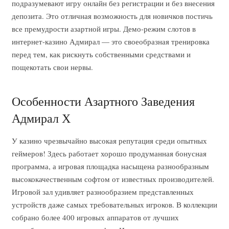
подразумевают игру онлайн без регистрации и без внесения
депозита. Это отличная возможность для новичков постичь
все премудрости азартной игры. Демо-режим слотов в
интернет-казино Адмирал — это своеобразная тренировка
перед тем, как рискнуть собственными средствами и
пощекотать свои нервы.
Особенности Азартного Заведения
Адмирал Х
У казино чрезвычайно высокая репутация среди опытных
геймеров! Здесь работает хорошо продуманная бонусная
программа, а игровая площадка насыщена разнообразным
высококачественным софтом от известных производителей.
Игровой зал удивляет разнообразием представленных
устройств даже самых требовательных игроков. В коллекции
собрано более 400 игровых аппаратов от лучших