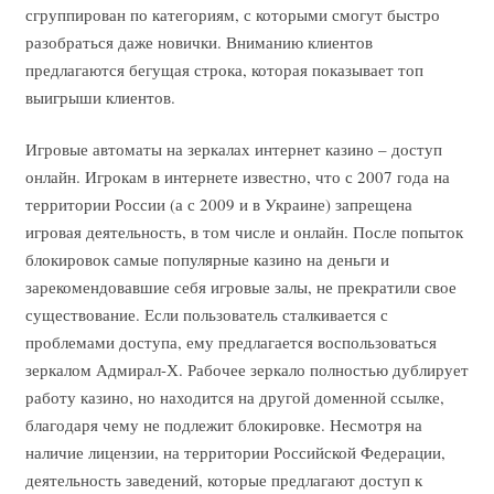
сгруппирован по категориям, с которыми смогут быстро
разобраться даже новички. Вниманию клиентов
предлагаются бегущая строка, которая показывает топ
выигрыши клиентов.
Игровые автоматы на зеркалах интернет казино – доступ
онлайн. Игрокам в интернете известно, что с 2007 года на
территории России (а с 2009 и в Украине) запрещена
игровая деятельность, в том числе и онлайн. После попыток
блокировок самые популярные казино на деньги и
зарекомендовавшие себя игровые залы, не прекратили свое
существование. Если пользователь сталкивается с
проблемами доступа, ему предлагается воспользоваться
зеркалом Адмирал-Х. Рабочее зеркало полностью дублирует
работу казино, но находится на другой доменной ссылке,
благодаря чему не подлежит блокировке. Несмотря на
наличие лицензии, на территории Российской Федерации,
деятельность заведений, которые предлагают доступ к