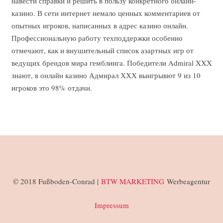
навести справки и решить в пользу конкретного онлайн-
казино. В сети интернет немало ценных комментариев от
опытных игроков, написанных в адрес казино онлайн.
Профессиональную работу техподдержки особенно
отмечают, как и внушительный список азартных игр от
ведущих брендов мира гемблинга. Победители Admiral XXX
знают, в онлайн казино Адмирал ХХХ выигрывют 9 из 10
игроков это 98% отдачи.
© 2018 Fußboden-Conrad |
BTW MARKETING
Werbeagentur
Impressum