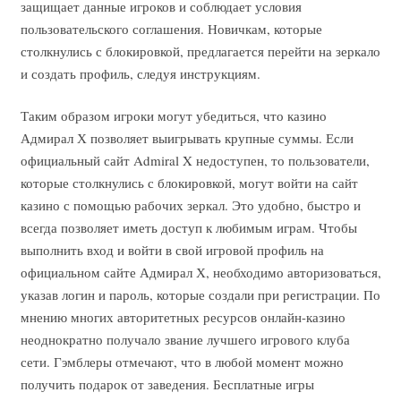
защищает данные игроков и соблюдает условия
пользовательского соглашения. Новичкам, которые
столкнулись с блокировкой, предлагается перейти на зеркало
и создать профиль, следуя инструкциям.
Таким образом игроки могут убедиться, что казино
Адмирал Х позволяет выигрывать крупные суммы. Если
официальный сайт Admiral X недоступен, то пользователи,
которые столкнулись с блокировкой, могут войти на сайт
казино с помощью рабочих зеркал. Это удобно, быстро и
всегда позволяет иметь доступ к любимым играм. Чтобы
выполнить вход и войти в свой игровой профиль на
официальном сайте Адмирал Х, необходимо авторизоваться,
указав логин и пароль, которые создали при регистрации. По
мнению многих авторитетных ресурсов онлайн-казино
неоднократно получало звание лучшего игрового клуба
сети. Гэмблеры отмечают, что в любой момент можно
получить подарок от заведения. Бесплатные игры