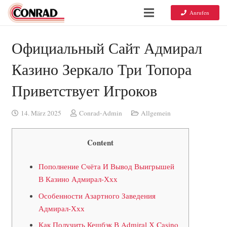
Anrufen
Официальный Сайт Адмирал
Казино Зеркало Три Топора
Приветствует Игроков
14. März 2025
Conrad-Admin
Allgemein
Content
Пополнение Счёта И Вывод Выигрышей
В Казино Адмирал-Ххх
Особенности Азартного Заведения
Адмирал-Ххх
Как Получить Кешбэк В Admiral Х Casino