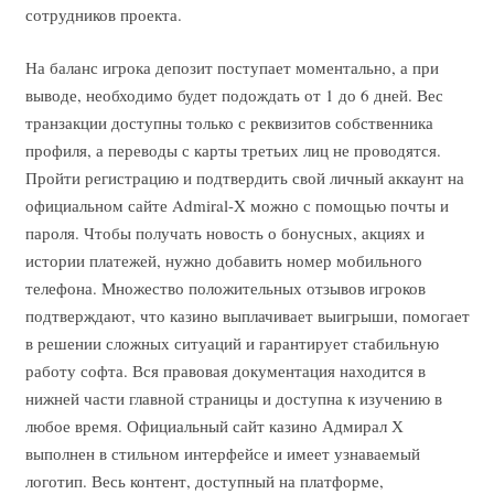
сотрудников проекта.
На баланс игрока депозит поступает моментально, а при
выводе, необходимо будет подождать от 1 до 6 дней. Вес
транзакции доступны только с реквизитов собственника
профиля, а переводы с карты третьих лиц не проводятся.
Пройти регистрацию и подтвердить свой личный аккаунт на
официальном сайте Admiral-X можно с помощью почты и
пароля. Чтобы получать новость о бонусных, акциях и
истории платежей, нужно добавить номер мобильного
телефона. Множество положительных отзывов игроков
подтверждают, что казино выплачивает выигрыши, помогает
в решении сложных ситуаций и гарантирует стабильную
работу софта. Вся правовая документация находится в
нижней части главной страницы и доступна к изучению в
любое время. Официальный сайт казино Адмирал Х
выполнен в стильном интерфейсе и имеет узнаваемый
логотип. Весь контент, доступный на платформе,