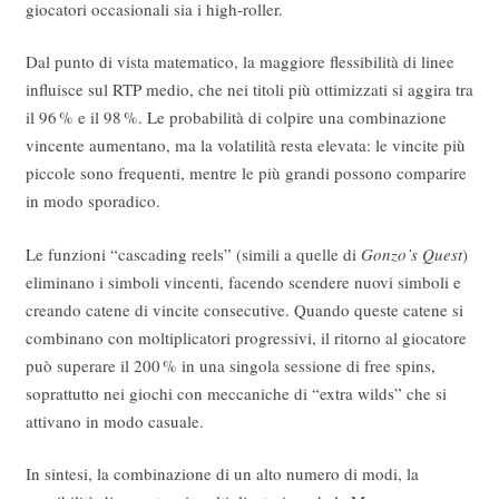
giocatori occasionali sia i high‑roller.
Dal punto di vista matematico, la maggiore flessibilità di linee
influisce sul RTP medio, che nei titoli più ottimizzati si aggira tra
il 96 % e il 98 %. Le probabilità di colpire una combinazione
vincente aumentano, ma la volatilità resta elevata: le vincite più
piccole sono frequenti, mentre le più grandi possono comparire
in modo sporadico.
Le funzioni “cascading reels” (simili a quelle di
Gonzo’s Quest
)
eliminano i simboli vincenti, facendo scendere nuovi simboli e
creando catene di vincite consecutive. Quando queste catene si
combinano con moltiplicatori progressivi, il ritorno al giocatore
può superare il 200 % in una singola sessione di free spins,
soprattutto nei giochi con meccaniche di “extra wilds” che si
attivano in modo casuale.
In sintesi, la combinazione di un alto numero di modi, la