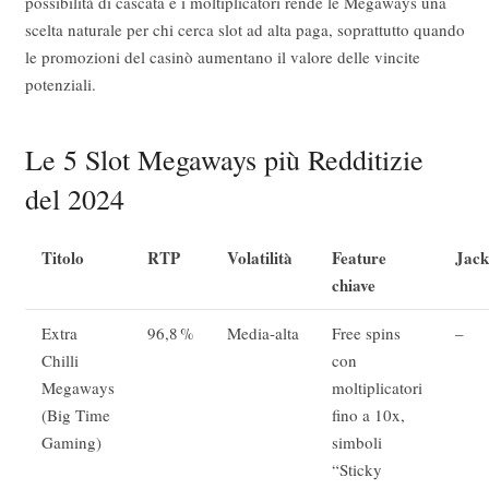
possibilità di cascata e i moltiplicatori rende le Megaways una
scelta naturale per chi cerca slot ad alta paga, soprattutto quando
le promozioni del casinò aumentano il valore delle vincite
potenziali.
Le 5 Slot Megaways più Redditizie
del 2024
Titolo
RTP
Volatilità
Feature
Jack
chiave
Extra
96,8 %
Media‑alta
Free spins
–
Chilli
con
Megaways
moltiplicatori
(Big Time
fino a 10x,
Gaming)
simboli
“Sticky