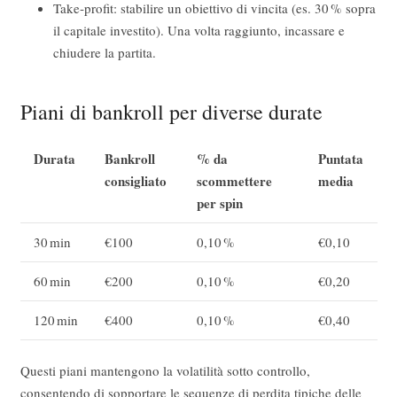
Take‑profit: stabilire un obiettivo di vincita (es. 30 % sopra
il capitale investito). Una volta raggiunto, incassare e
chiudere la partita.
Piani di bankroll per diverse durate
Durata
Bankroll
% da
Puntata
consigliato
scommettere
media
per spin
30 min
€100
0,10 %
€0,10
60 min
€200
0,10 %
€0,20
120 min
€400
0,10 %
€0,40
Questi piani mantengono la volatilità sotto controllo,
consentendo di sopportare le sequenze di perdita tipiche delle