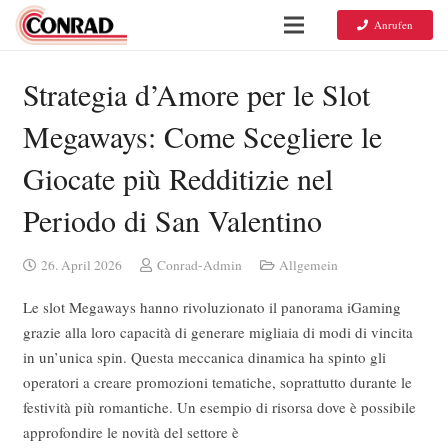
Anrufen
Strategia d’Amore per le Slot
Megaways: Come Scegliere le
Giocate più Redditizie nel
Periodo di San Valentino
26. April 2026
Conrad-Admin
Allgemein
Le slot Megaways hanno rivoluzionato il panorama iGaming
grazie alla loro capacità di generare migliaia di modi di vincita
in un’unica spin. Questa meccanica dinamica ha spinto gli
operatori a creare promozioni tematiche, soprattutto durante le
festività più romantiche. Un esempio di risorsa dove è possibile
approfondire le novità del settore è