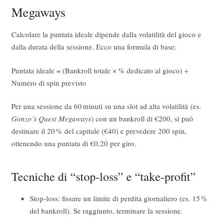
Megaways
Calcolare la puntata ideale dipende dalla volatilità del gioco e
dalla durata della sessione. Ecco una formula di base:
Puntata ideale = (Bankroll totale × % dedicato al gioco) ÷
Numero di spin previsto
Per una sessione da 60 minuti su una slot ad alta volatilità (es.
Gonzo’s Quest Megaways
) con un bankroll di €200, si può
destinare il 20 % del capitale (€40) e prevedere 200 spin,
ottenendo una puntata di €0,20 per giro.
Tecniche di “stop‑loss” e “take‑profit”
Stop‑loss: fissare un limite di perdita giornaliero (es. 15 %
del bankroll). Se raggiunto, terminare la sessione.