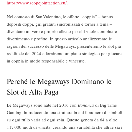
https://www.scopejointaction.eu/
.
Nel contesto di San Valentino, le offerte “coppia” – bonus
depositi doppi, giri gratuiti sincronizzati e tornei a tema –
diventano un vero e proprio alleato per chi vuole combinare
divertimento e profitto. In questo articolo analizzeremo le
ragioni del successo delle Megaways, presenteremo le slot più
redditizie del 2024 e forniremo un piano strategico per giocare
in coppia in modo responsabile e vincente.
Perché le Megaways Dominano le
Slot di Alta Paga
Le Megaways sono nate nel 2016 con
Bonanza
di Big Time
Gaming, introducendo una struttura in cui il numero di simboli
su ogni rullo varia ad ogni spin. Questo genera da 64 a oltre
117 000 modi di vincita, creando una variabilità che attrae sia i