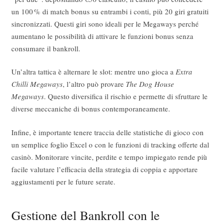
un 100 % di match bonus su entrambi i conti, più 20 giri gratuiti
sincronizzati. Questi giri sono ideali per le Megaways perché
aumentano le possibilità di attivare le funzioni bonus senza
consumare il bankroll.
Un’altra tattica è alternare le slot: mentre uno gioca a
Extra
Chilli Megaways
, l’altro può provare
The Dog House
Megaways
. Questo diversifica il rischio e permette di sfruttare le
diverse meccaniche di bonus contemporaneamente.
Infine, è importante tenere traccia delle statistiche di gioco con
un semplice foglio Excel o con le funzioni di tracking offerte dal
casinò. Monitorare vincite, perdite e tempo impiegato rende più
facile valutare l’efficacia della strategia di coppia e apportare
aggiustamenti per le future serate.
Gestione del Bankroll con le